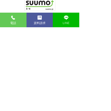
電話
資料請求
LINE
〒599-8241 大阪府堺市中区福田 578-6
建設業／国土交通大臣許可（特-6）第25019号
宅地建物取引業／大阪府知事（7）第43182号
一級建築士事務所／大阪府知事（イ）第24701号
（一社）関西住宅産業協会 会員
（公社）全日本不動産協会 会員
（公社）不動産保証協会 会員