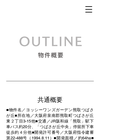
共通概要
■物件名／ヨッシーワンズガーデン熊取つばさ
が丘■所在地／大阪府泉南郡熊取町つばさが丘
東２丁目3-15他■交通／JR阪和線「熊取」駅下
車バス約20分、「つばさが丘中央」停留所下車
徒歩約４分他■開発許可番号／大阪府指令建審
第22-488号（1994.8.11）■開発面積／約64ha■