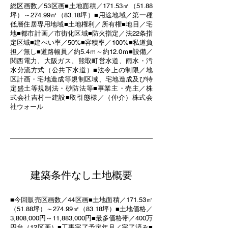
総区画数／53区画■土地面積／171.53㎡（51.88
坪）～274.99㎡（83.18坪）■用途地域／第一種
低層住居専用地域■土地権利／所有権■地目／宅
地■都市計画／市街化区域■防火指定／法22条指
定区域■建ぺい率／50%■容積率／100%■私道負
担／無し■道路幅員／約5.4ｍ～約12.0ｍ■設備／
関西電力、大阪ガス、熊取町営水道、雨水・汚
水分流方式（公共下水道）■法令上の制限／地
区計画・宅地造成等規制区域、宅地造成及び特
定盛土等規制法・砂防法等■事業主・売主／株
式会社吉村一建設■取引態様／（仲介）株式会
社ウォール
建築条件なし土地概要
■今回販売区画数／44区画■土地面積／171.53㎡
（51.88坪）～274.99㎡（83.18坪）■土地価格／
3,808,000円～11,883,000円■最多価格帯／400万
円台（12区画）■工事完了予定年月／完了済み■